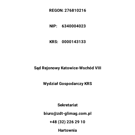
REGON
: 276810216
NIP
: 6340004023
KRS
: 0000143133
Sąd Rejonowy Katowice-Wschód VIII
Wydział Gospodarczy KRS
Sekretariat
biuro@zdt-glimag.com.pl
+48 (32) 226 29 10
Hartownia