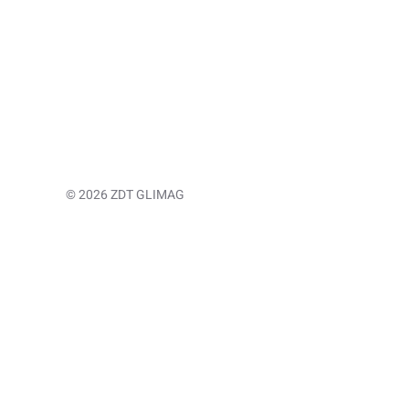
© 2026 ZDT GLIMAG
Call Now Button
Przejdź do treści
Otwórz pasek narzędzi
Narzędzia ułatwień dostępu
Zwiększ tekst